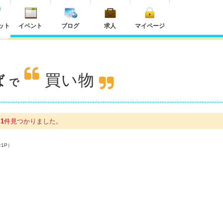
ット
イベント
ブログ
求人
マイページ
買い物
ば
で
が
1
件
見つかりました。
全1P）