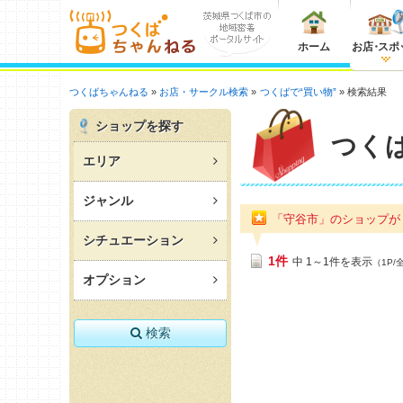
ホーム
お店
・
スポ
つくばちゃんねる
お店・サークル検索
つくばで“買い物”
検索結果
ショップを探す
つく
エリア
ジャンル
「守谷市」のショップ
シチュエーション
1件
中 1～1件を表示
（1P/
オプション
検索