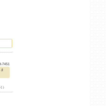
9-7451
しま
く）