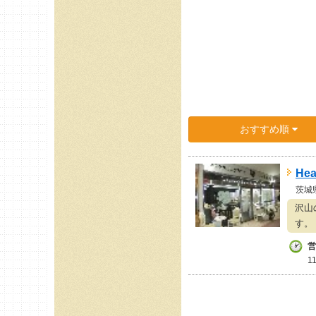
おすすめ順
He
茨城
沢山
す。
営
1