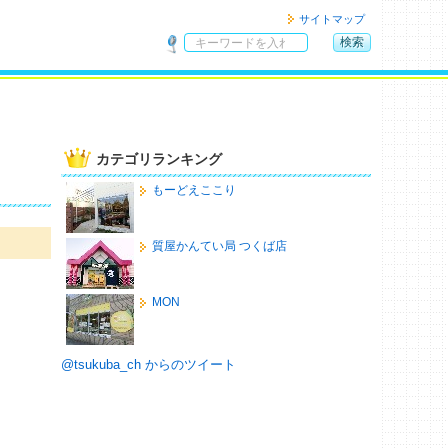
サイトマップ
検索
サ
イ
ト
内
検
カテゴリランキング
索
もーどえここり
質屋かんてい局 つくば店
MON
@tsukuba_ch からのツイート