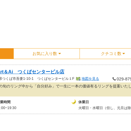
お気に入り数
クチコミ数
art＆Ai つくばセンタービル店
県
つくば市吾妻1-10-1 つくばセンタービル１F
地図を見る
029-87
の旬のリング中から「自分好み」で一生に一本の価値有るリングを提案いた
業時間
休業日
1:00~19:30
火曜日・水曜日（但し、元旦は除