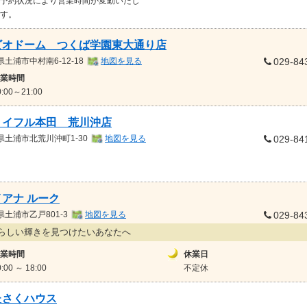
予約状況により営業時間が変動いたし
す。
ビオドーム つくば学園東大通り店
県
土浦市中村南6-12-18
地図を見る
029-84
業時間
0:00～21:00
ョイフル本田 荒川沖店
県
土浦市北荒川沖町1-30
地図を見る
029-84
アナ ルーク
県
土浦市乙戸801-3
地図を見る
029-84
らしい輝きを見つけたいあなたへ
業時間
休業日
0:00 ～ 18:00
不定休
たさくハウス