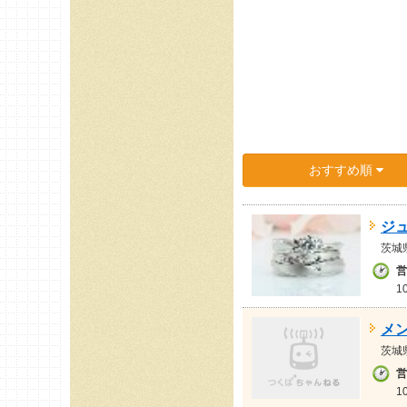
おすすめ順
ジ
茨城
営
1
メ
茨城
営
1