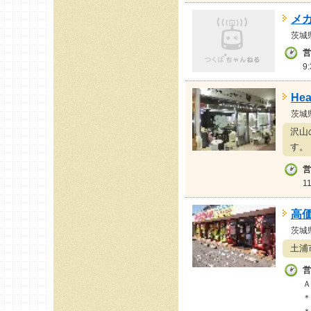
メ
茨城
営
9
He
茨城
沢山
す。
営
1
高
茨城
土浦
営
Ａ
＊