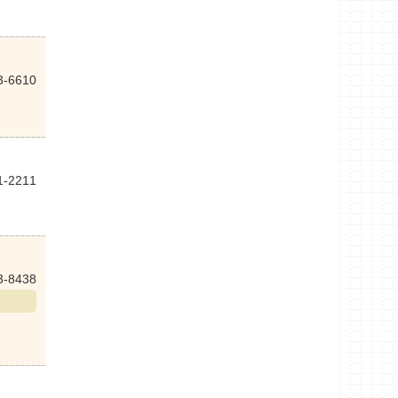
3-6610
1-2211
3-8438