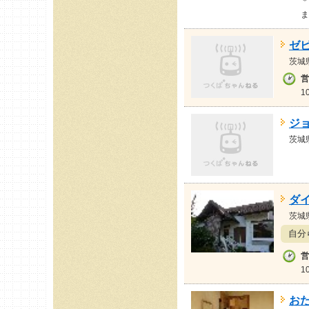
＊
ま
ゼ
茨城
営
1
ジ
茨城
ダイ
茨城
自分
営
1
お