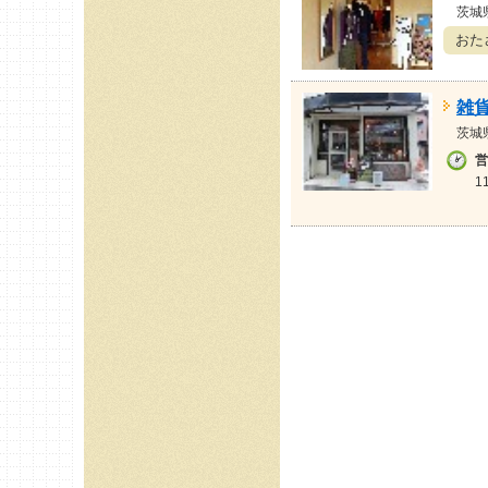
茨城
おた
雑貨 
茨城
営
1