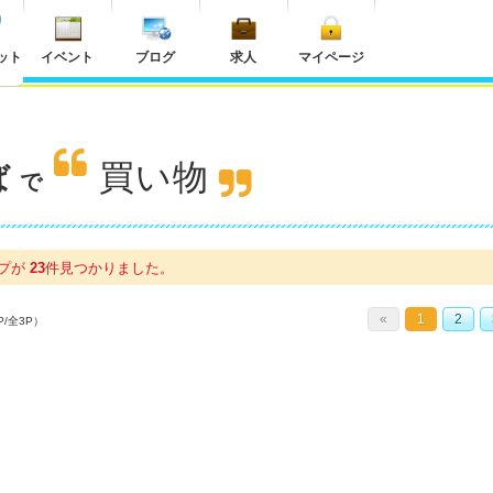
ット
イベント
ブログ
求人
マイページ
買い物
ば
で
ップが
23
件
見つかりました。
«
1
2
P/全3P）