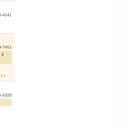
5-4141
9-7451
しま
く）
5-5320