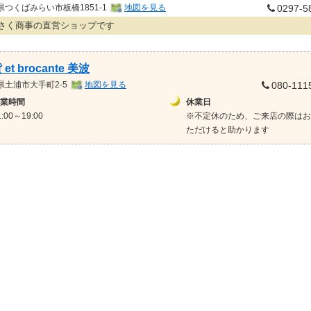
県
つくばみらい市板橋1851-1
地図を見る
0297-5
さく商事の直営ショップです
et brocante 美波
県
土浦市大手町2-5
地図を見る
080-111
業時間
休業日
1:00～19:00
※不定休のため、ご来店の際はお
ただけると助かります