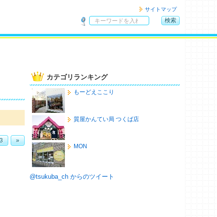
サイトマップ
検索
サ
イ
ト
内
検
カテゴリランキング
索
もーどえここり
質屋かんてい局 つくば店
3
»
MON
@tsukuba_ch からのツイート