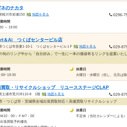
ガネのナカタ
県
桜川市岩瀬150
地図を見る
0296-7
業時間
:30 ～ 19:00
art＆Ai つくばセンタービル店
県
つくば市吾妻1-10-1 つくばセンタービル１F
地図を見る
029-87
の旬のリング中から「自分好み」で一生に一本の価値有るリングを提案いた
業時間
休業日
1:00~19:30
火曜日・水曜日（但し、元旦は除
価買取・リサイクルショップ リユースステージCLAP
県
土浦市荒川沖110-8 1階
地図を見る
029-87
市・つくば市・茨城県全域出張買取対応！高価買取リサイクルショップ
業時間
休業日
Ｍ10：00～ＰＭ7：00
不定休（当社カレンダーによる）
出張買取予約優先