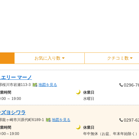
お気に入り数
クチコミ数
ュエリー マーノ
県
桜川市岩瀬113-3
地図を見る
0296-7
業時間
休業日
0:00 ～ 19:00
水曜日
ンズヨシワラ
県
龍ヶ崎市川原代町6189-1
地図を見る
0297-6
業時間
休業日
0:00～19:00
年中無休（お盆、年末年始除く）