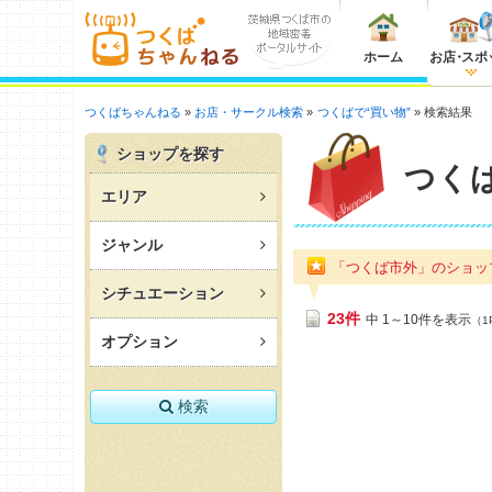
ホーム
お店
・
スポ
つくばちゃんねる
お店・サークル検索
つくばで“買い物”
検索結果
ショップを探す
つく
エリア
ジャンル
「つくば市外」のショ
シチュエーション
23件
中 1～10件を表示
（1
オプション
検索