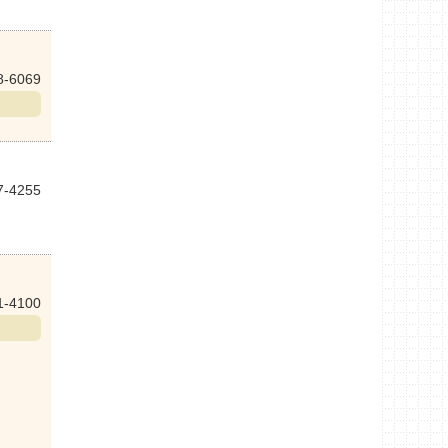
8-6069
7-4255
1-4100