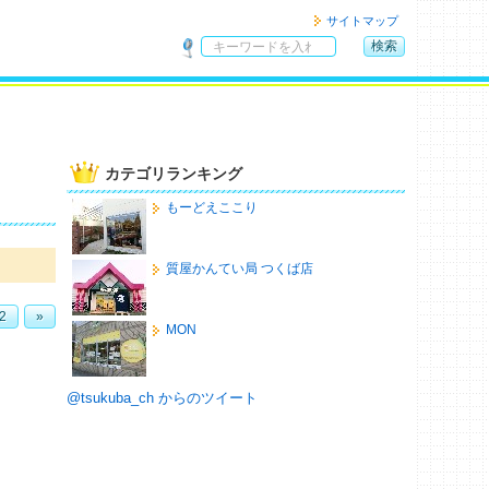
サイトマップ
検索
サ
イ
ト
内
検
カテゴリランキング
索
もーどえここり
質屋かんてい局 つくば店
2
»
MON
@tsukuba_ch からのツイート