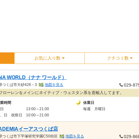
お気に入り数
クチコミ数
NA WORLD（ナナ ワールド）
県
つくば市大砂426－3
地図を見る
029-87
フローレンをメインにネイティブ・ウェスタン系を直輸入してます。
業時間
休業日
平日 13:00～21:00
毎週 月曜日
、日 祝祭日 10:00～21:00
ADEMIAイーアスつくば店
県
つくば市下平塚研究学園C50街区
地図を見る
029-86