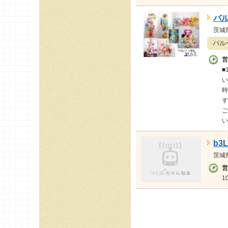
バ
茨城
バル
営
■
い
時
す
ご
い
b3
茨城
営
1