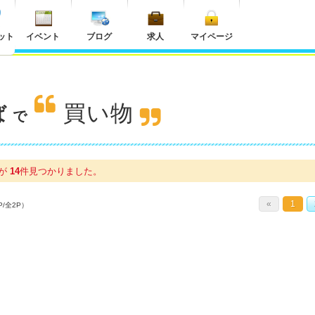
ット
イベント
ブログ
求人
マイページ
買い物
ば
で
プが
14
件
見つかりました。
«
1
P/全2P）