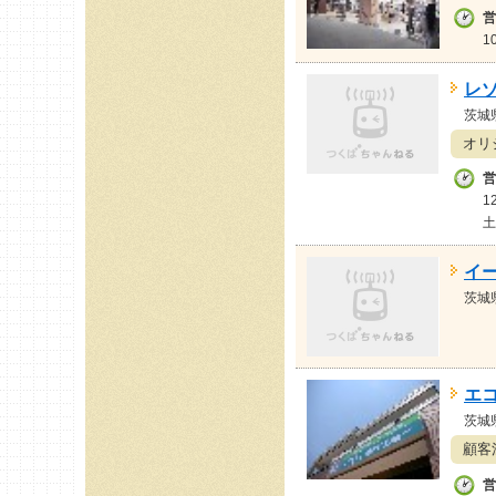
営
1
レ
茨城
オリ
営
1
土
イ
茨城
エ
茨城
顧客
営