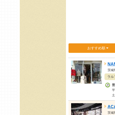
おすすめ順
NA
茨城
ラル
営
土
AC
茨城