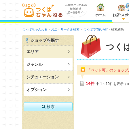
ホーム
お店
・
スポ
つくばちゃんねる
お店・サークル検索
つくばで“買い物”
検索結果
ショップを探す
つく
エリア
ジャンル
「ペット可」のショッ
シチュエーション
14件
中 1～10件を表示
（1
オプション
検索