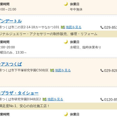
業時間
休業日
0:00～21:00
年中無休
ゾンデートル
県
つくば市二の宮2-14-18カーサなかつ101
地図を見る
029-85
ジナルジュエリー・アクセサリーの制作販売、修理・リフォーム
業時間
休業日
2:00~20:00
水曜日、臨時休業有り
曜日のみ、13:30～
ーアスつくば
県
つくば市下平塚研究学園C50街区
地図を見る
029-82
コプラザ・タイショー
県
つくば市研究学園D34街区2
地図を見る
0120-8
満足度No.1、安心の自社施工店！
業時間
休業日