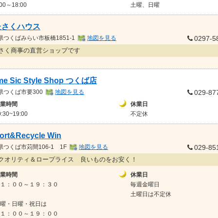
:00～18:00
土曜、日曜
たさくハウス
県
つくばみらい市板橋1851-1
地図を見る
0297-5
さく商事の直営ショップです
e Sic Style Shop つくば店
県
つくば市要300
地図を見る
029-87
業時間
休業日
0:30~19:00
不定休
ort&Recycle Win
県
つくば市苅間106-1 1F
地図を見る
029-85
クオリティ＆ロープライス 良いものをお安く！
業時間
休業日
１：００～１９：３０
毎週金曜日
土曜日は不定休
曜・日曜・祝日は
１：００～１９：００