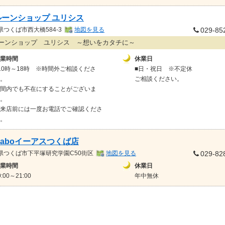
ルーンショップ ユリシス
県
つくば市西大橋584-3
地図を見る
029-85
ーンショップ ユリシス ～想いをカタチに～
業時間
休業日
10時～18時 ※時間外ご相談くださ
■日・祝日 ※不定休
。
ご相談ください。
間内でも不在にすることがございま
。
来店前には一度お電話でご確認くださ
。
Laboイーアスつくば店
県
つくば市下平塚研究学園C50街区
地図を見る
029-82
業時間
休業日
0:00～21:00
年中無休