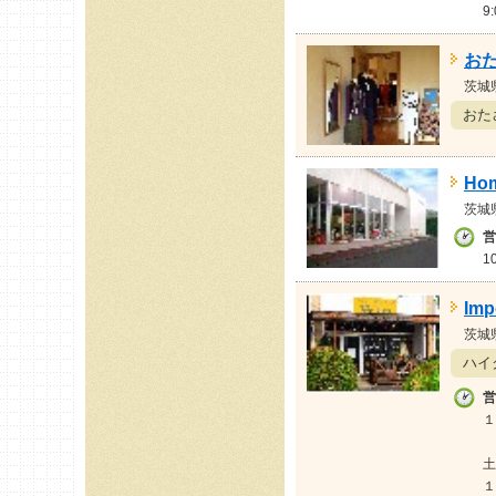
9
お
茨城
おた
Hom
茨城
営
1
Imp
茨城
ハイ
営
１
土
１