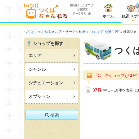
ホーム
お店
・
スポ
つくばちゃんねる
お店・サークル検索
つくばで“交通手段”
検索結果
ショップを探す
つく
エリア
ジャンル
「C」のショップが
37
件
シチュエーション
37件
中 1～10件を表示
（1
オプション
検索