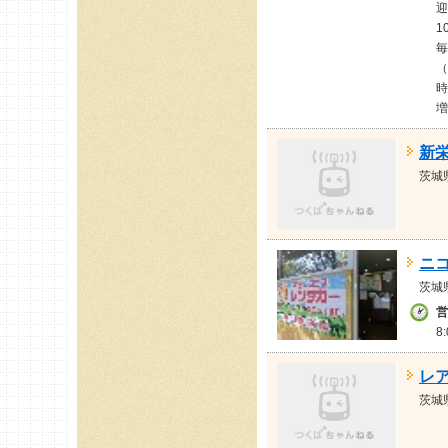
迎
1
毎
（
時
増
新
茨城
ニ
茨城
営
8
レ
茨城