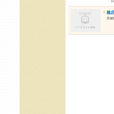
日
株
茨城