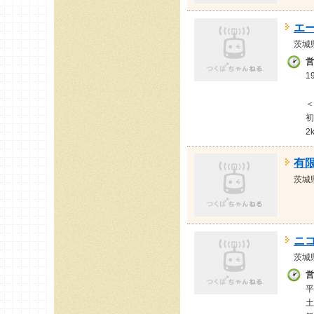
エ
茨城
営
1
＜
初
2
有
茨城
ニ
茨城
営
平
土