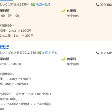
県
つくば市玉取2236-4
地図を見る
029-86
業時間
休業日
9:00～翌4：00
年中無休
利用料金＞
初乗り2㎞まで 1,000円
2㎞以降、1㎞ごと 200円
N代行
県
つくば市大角豆2012-758
地図を見る
0120-8
業時間
休業日
M6:00～AM4:30
年中無休
利用料金＞
乗り～3kmまで1500円
降1km毎に250円加算
ち料金：10分迄サービス（10分以降 1
毎に\100増し。）
ャンセル料金：現地キャンセルの場合
1,000。