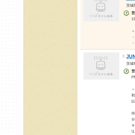
茨城
営
1
＜
・
・
JU
茨城
営
P
＜
初
以
待
分
キ
\