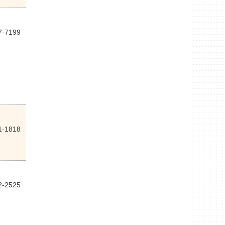
7-7199
1-1818
2-2525