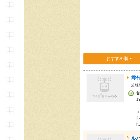
おすすめ順
霞
茨城
営
1
＜
2
以
ル