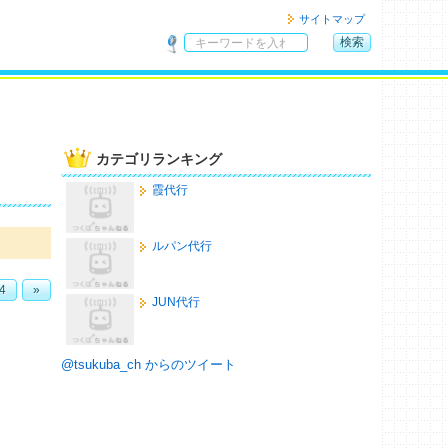
サイトマップ
検索
サ
イ
ト
内
検
カテゴリランキング
索
霞代行
ルパン代行
4
»
JUN代行
@tsukuba_ch からのツイート