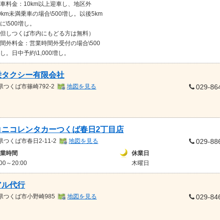
車料金：10km以上迎車し、地区外
0km未満乗車の場合\500増し。以後5km
に\500増し。
但しつくば市内にもどる方は無料）
間外料金：営業時間外受付の場合\500
し。日中予約\1,000増し。
栄タクシー有限会社
県
つくば市篠崎792-2
地図を見る
029-86
コニコレンタカーつくば春日2丁目店
県
つくば市春日2-11-2
地図を見る
029-88
業時間
休業日
:00～20:00
木曜日
アル代行
県
つくば市小野崎985
地図を見る
029-84