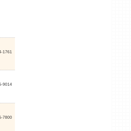
4-1761
6-9014
6-7800