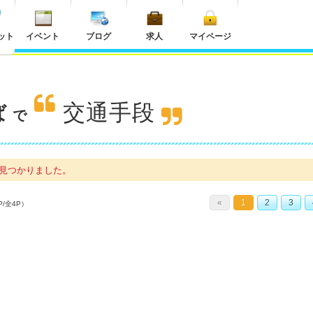
ット
イベント
ブログ
求人
マイページ
交通手段
ば
で
見つかりました。
«
1
2
3
P/全4P）