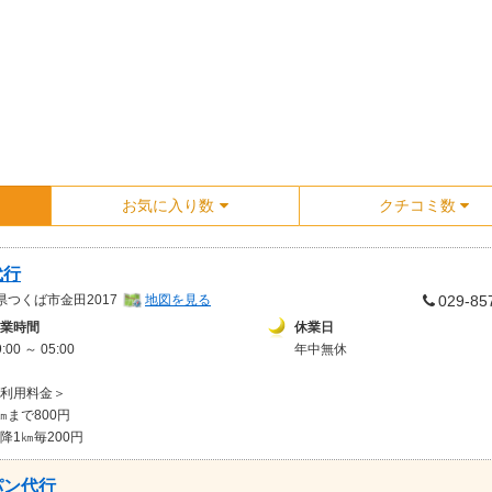
お気に入り数
クチコミ数
代行
県
つくば市金田2017
地図を見る
029-85
業時間
休業日
9:00 ～ 05:00
年中無休
利用料金＞
㎞まで800円
降1㎞毎200円
パン代行