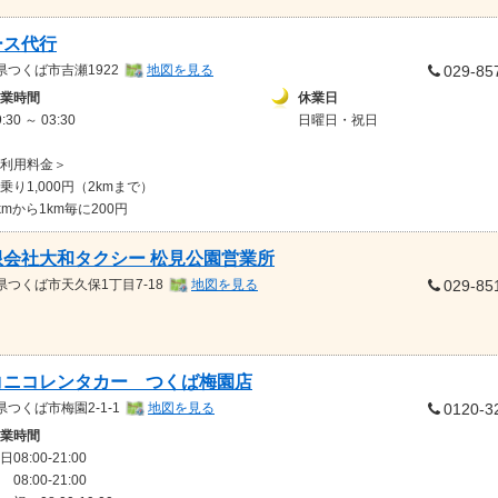
ース代行
県
つくば市吉瀬1922
地図を見る
029-85
業時間
休業日
9:30 ～ 03:30
日曜日・祝日
利用料金＞
乗り1,000円（2kmまで）
kmから1km毎に200円
限会社大和タクシー 松見公園営業所
県
つくば市天久保1丁目7-18
地図を見る
029-85
コニコレンタカー つくば梅園店
県
つくば市梅園2-1-1
地図を見る
0120-3
業時間
日08:00-21:00
 08:00-21:00