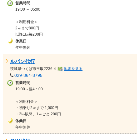
営業時間
19:00 ～ 05:00
＜利用料金＞
2㎞まで800円
以降1㎞毎200円
休業日
年中無休
ルパン代行
茨城県
つくば市玉取2236-4
地図を見る
029-864-8795
営業時間
19:00～翌4：00
＜利用料金＞
・初乗り2㎞まで 1,000円
・2㎞以降、1㎞ごと 200円
休業日
年中無休