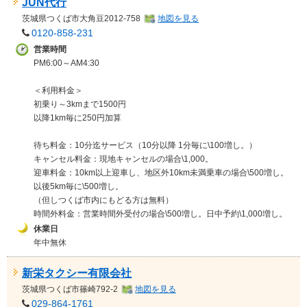
JUN代行
茨城県
つくば市大角豆2012-758
地図を見る
0120-858-231
営業時間
PM6:00～AM4:30
＜利用料金＞
初乗り～3kmまで1500円
以降1km毎に250円加算
待ち料金：10分迄サービス（10分以降 1分毎に\100増し。）
キャンセル料金：現地キャンセルの場合\1,000。
迎車料金：10km以上迎車し、地区外10km未満乗車の場合\500増し。
以後5km毎に\500増し。
（但しつくば市内にもどる方は無料）
時間外料金：営業時間外受付の場合\500増し。日中予約\1,000増し。
休業日
年中無休
新栄タクシー有限会社
茨城県
つくば市篠崎792-2
地図を見る
029-864-1761