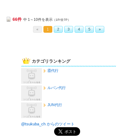
66件
中 1～10件を表示
（1P/全7P）
«
1
2
3
4
5
»
カテゴリランキング
霞代行
ルパン代行
JUN代行
@tsukuba_ch からのツイート