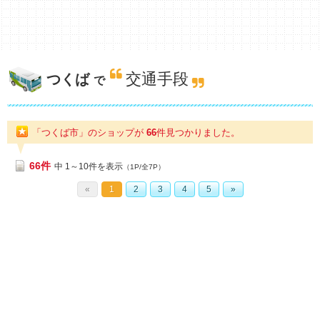
交通手段
つくば
で
「つくば市」のショップが
66
件
見つかりました。
66件
中 1～10件を表示
（1P/全7P）
«
1
2
3
4
5
»