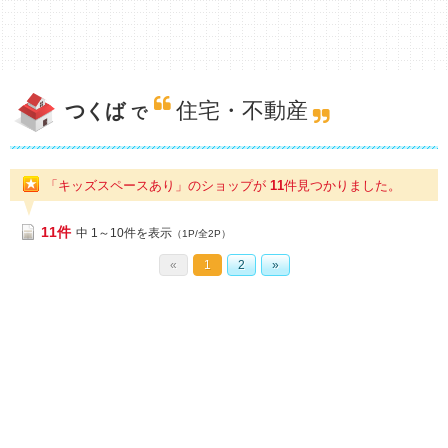
住宅・不動産
つくば
で
「キッズスペースあり」のショップが
11
件
見つかりました。
11件
中 1～10件を表示
（1P/全2P）
«
1
2
»