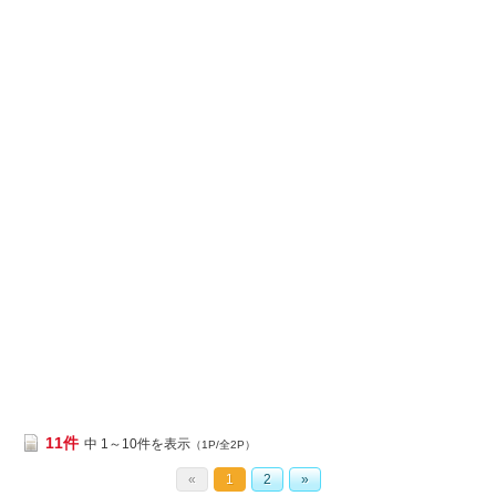
11件
中 1～10件を表示
（1P/全2P）
«
1
2
»