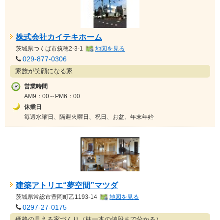
株式会社カイテキホーム
茨城県
つくば市筑穂2-3-1
地図を見る
029-877-0306
家族が笑顔になる家
営業時間
AM9：00～PM6：00
休業日
毎週水曜日、隔週火曜日、祝日、お盆、年末年始
建築アトリエ“夢空間”マツダ
茨城県
常総市豊岡町乙1193-14
地図を見る
0297-27-0175
価格の見える家づくり（柱一本の値段まで分かる）