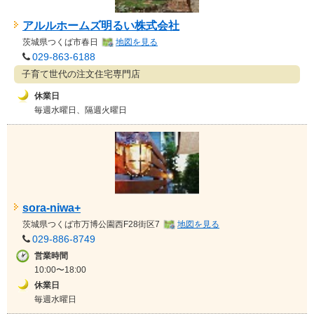
アルルホームズ明るい株式会社
茨城県
つくば市春日
地図を見る
029-863-6188
子育て世代の注文住宅専門店
休業日
毎週水曜日、隔週火曜日
sora-niwa+
茨城県
つくば市万博公園西F28街区7
地図を見る
029-886-8749
営業時間
10:00〜18:00
休業日
毎週水曜日