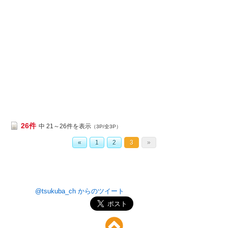
26件
中 21～26件を表示
（3P/全3P）
«
1
2
3
»
@tsukuba_ch からのツイート