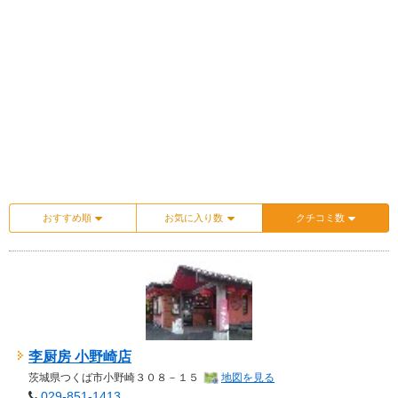
おすすめ順
お気に入り数
クチコミ数
李厨房 小野崎店
茨城県
つくば市小野崎３０８－１５
地図を見る
029-851-1413