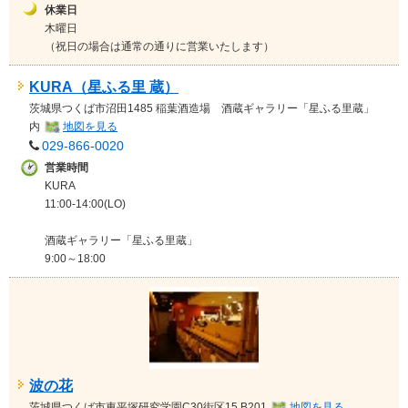
休業日
木曜日
（祝日の場合は通常の通りに営業いたします）
KURA（星ふる里 蔵）
茨城県
つくば市沼田1485 稲葉酒造場 酒蔵ギャラリー「星ふる里蔵」
内
地図を見る
029-866-0020
営業時間
KURA
11:00-14:00(LO)
酒蔵ギャラリー「星ふる里蔵」
9:00～18:00
波の花
茨城県
つくば市東平塚研究学園C30街区15 B201‎
地図を見る