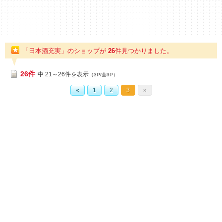
「日本酒充実」のショップが
26
件
見つかりました。
26件
中 21～26件を表示
（3P/全3P）
«
1
2
3
»