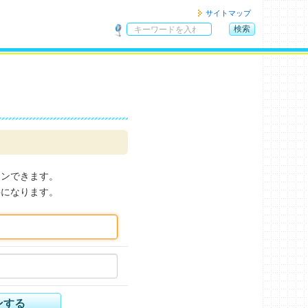
サイトマップ
検索
サ
イ
ト
内
検
索
インできます。
要になります。
ンする