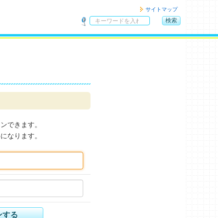
サイトマップ
検索
サ
イ
ト
内
検
索
インできます。
要になります。
ンする