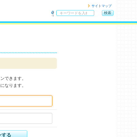
サイトマップ
検索
サ
イ
ト
内
検
索
インできます。
要になります。
ンする