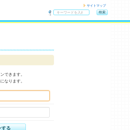
サイトマップ
検索
サ
イ
ト
内
検
索
インできます。
要になります。
ンする