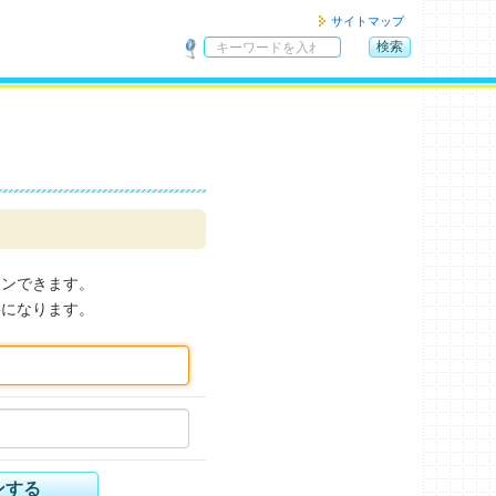
サイトマップ
検索
サ
イ
ト
内
検
索
インできます。
要になります。
ンする