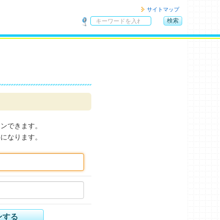
サイトマップ
検索
サ
イ
ト
内
検
索
インできます。
要になります。
ンする