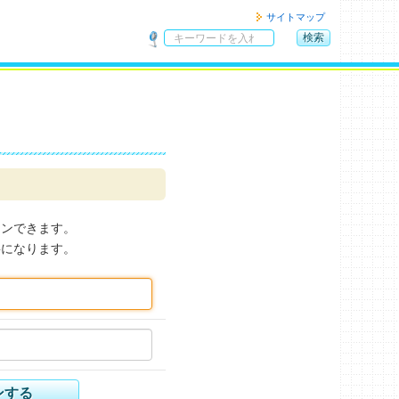
サイトマップ
検索
サ
イ
ト
内
検
索
インできます。
要になります。
ンする