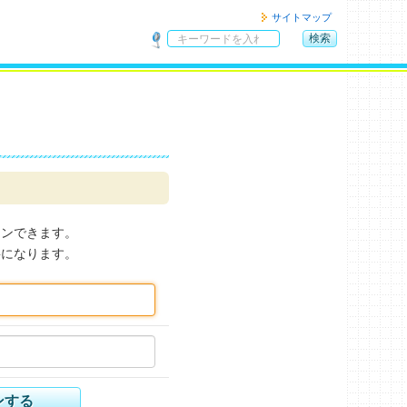
サイトマップ
検索
サ
イ
ト
内
検
索
インできます。
要になります。
ンする