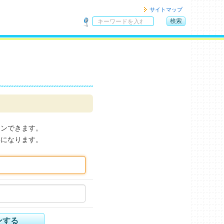
サイトマップ
検索
サ
イ
ト
内
検
索
インできます。
要になります。
ンする