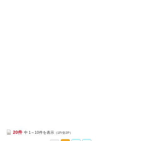
20件
中 1～10件を表示
（1P/全2P）