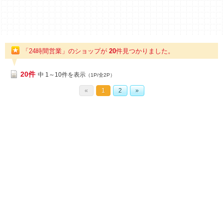
「24時間営業」のショップが
20
件
見つかりました。
20件
中 1～10件を表示
（1P/全2P）
«
1
2
»