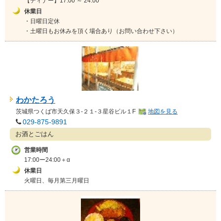
【ディナー】17:00 ～ 24:00
休業日
・日曜日定休
・土曜日もお休みを頂く場合あり（お問い合わせ下さい）
わかたろう
茨城県
つくば市天久保３-２１-３星谷ビル１F
地図を見る
029-875-9891
お酒とごはん
営業時間
17:00ー24:00＋α
休業日
火曜日、毎月第三月曜日