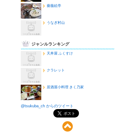
薔薇絵亭
うなぎ村山
ジャンルランキング
天丼屋 ふくすけ
クラレット
居酒屋小料理 きく乃家
@tsukuba_ch からのツイート