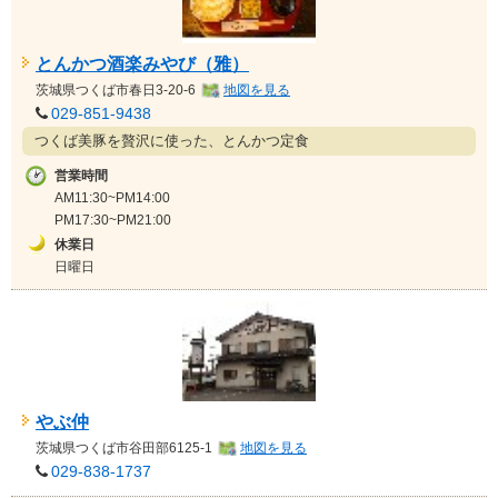
とんかつ酒楽みやび（雅）
茨城県
つくば市春日3-20-6
地図を見る
029-851-9438
つくば美豚を贅沢に使った、とんかつ定食
営業時間
AM11:30~PM14:00
PM17:30~PM21:00
休業日
日曜日
やぶ仲
茨城県
つくば市谷田部6125-1
地図を見る
029-838-1737