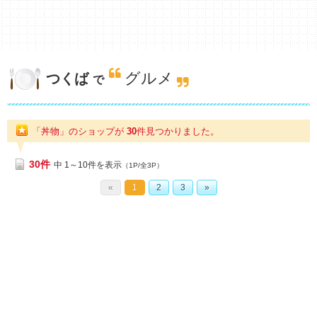
グルメ
つくば
で
「丼物」のショップが
30
件
見つかりました。
30件
中 1～10件を表示
（1P/全3P）
«
1
2
3
»