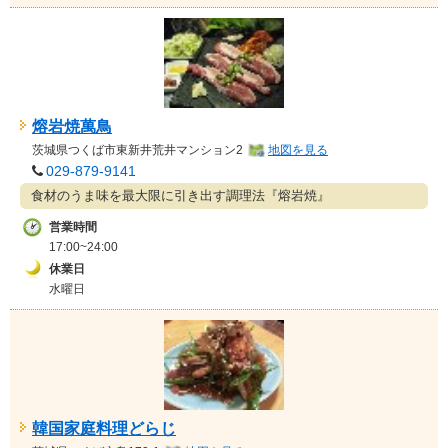
熔岩焼萬鳥
茨城県
つくば市東新井荒井マンション2
地図を見る
029-879-9141
食材のうま味を最大限に引き出す調理法『熔岩焼』
営業時間
17:00~24:00
休業日
水曜日
韓国家庭料理どらじ