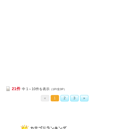
21件
中 1～10件を表示
（1P/全3P）
«
1
2
3
»
カテゴリランキング