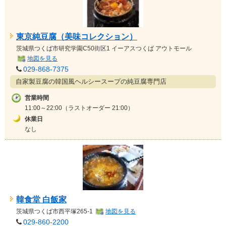
東京純豆腐（美味コレクション）
茨城県
つくば市研究学園C50街区1 イーアスつくば アウトモール
地図を見る
029-868-7375
自家製豆腐の韓国風ヘルシースープの純豆腐専門店
営業時間
11:00～22:00（ラストオーダー 21:00）
休業日
なし
韓食堂 白飯家
茨城県
つくば市西平塚265-1
地図を見る
029-860-2200