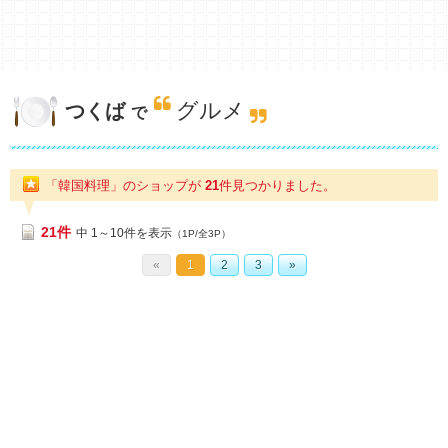
グルメ
つくば
で
「韓国料理」のショップが
21
件
見つかりました。
21件
中 1～10件を表示
（1P/全3P）
«
1
2
3
»