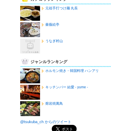
元祖手打つけ麺 丸長
薔薇絵亭
うなぎ村山
ジャンルランキング
ホルモン焼き・韓国料理 ハンアリ
キッチンバー 結愛 - yume -
熔岩焼萬鳥
@tsukuba_ch からのツイート