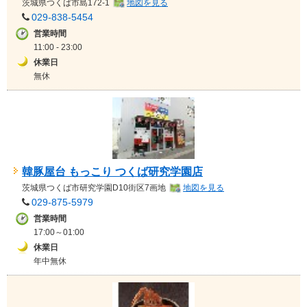
茨城県
つくば市島172-1
地図を見る
029-838-5454
営業時間
11:00 - 23:00
休業日
無休
韓豚屋台 もっこり つくば研究学園店
茨城県
つくば市研究学園D10街区7画地
地図を見る
029-875-5979
営業時間
17:00～01:00
休業日
年中無休