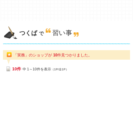
習い事
つくば
で
「実務」のショップが
10
件
見つかりました。
10件
中 1～10件を表示
（1P/全1P）