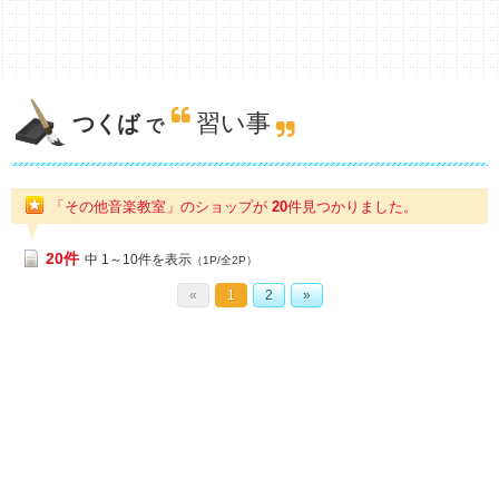
習い事
つくば
で
「その他音楽教室」のショップが
20
件
見つかりました。
20件
中 1～10件を表示
（1P/全2P）
«
1
2
»