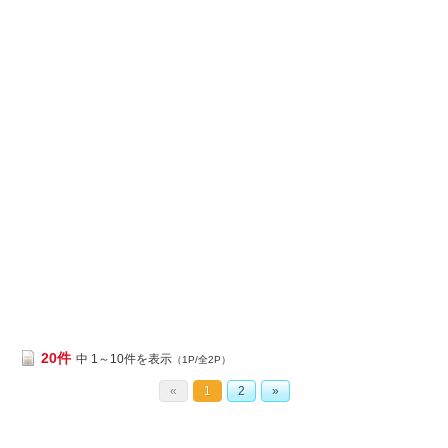
20件
中 1～10件を表示
（1P/全2P）
«
1
2
»