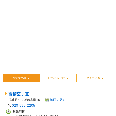
おすすめ順
お気に入り数
クチコミ数
龍精空手道
茨城県
つくば市真瀬1512
地図を見る
029-838-2205
営業時間