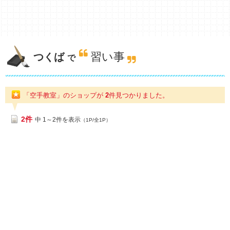
習い事
つくば
で
「空手教室」のショップが
2
件
見つかりました。
2件
中 1～2件を表示
（1P/全1P）