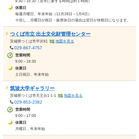
9:30～16:30（見学に要する時間は約１時間）
休業日
毎週月曜日、年末年始（12月28日～1月4日）
※但し、月曜日が祝日・振替休日の場合は翌日が休館日になります。
つくば市立 出土文化財管理センター
茨城県
つくば市平沢81
地図を見る
029-867-4757
営業時間
9:00～16:30
休業日
土日祝日、年末年始
筑波大学ギャラリー
茨城県
つくば市天王台1-1-1
地図を見る
029-853-2382
営業時間
9:00～17:00
休業日
月曜日，年末年始