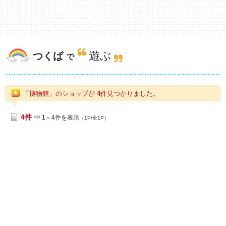
遊ぶ
つくば
で
「博物館」のショップが
4
件
見つかりました。
4件
中 1～4件を表示
（1P/全1P）