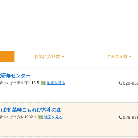
お気に入り数
クチコミ数
波研修センター
県
つくば市天久保1-13-5
地図を見る
029-85
くば市 茎崎こもれび六斗の森
県
つくば市六斗1002-1
地図を見る
029-87