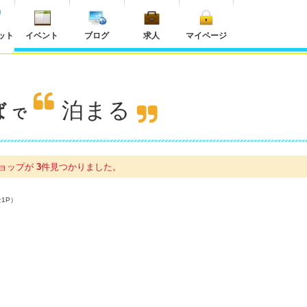
ット
イベント
ブログ
求人
マイページ
泊まる
ば
で
ョップが
3
件
見つかりました。
全1P）