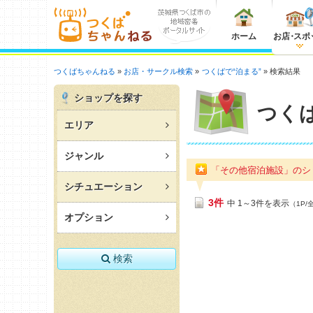
ホーム
お店
・
スポ
つくばちゃんねる
お店・サークル検索
つくばで“泊まる”
検索結果
ショップを探す
つく
エリア
ジャンル
「その他宿泊施設」のシ
シチュエーション
3件
中 1～3件を表示
（1P/
オプション
検索