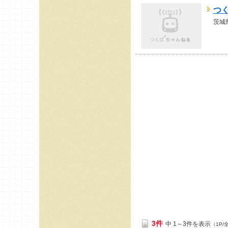
つ
茨城
3件
中 1～3件を表示
（1P/