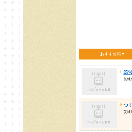
おすすめ順
筑
茨城
つ
茨城