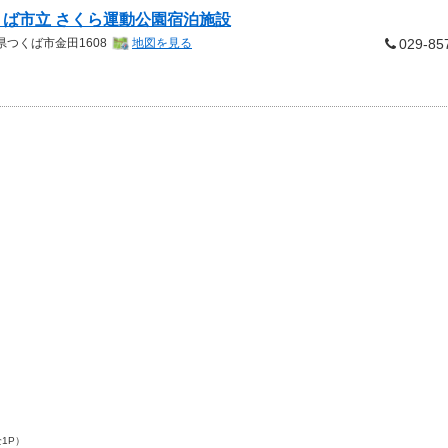
くば市立 さくら運動公園宿泊施設
県
つくば市金田1608
地図を見る
029-85
全1P）