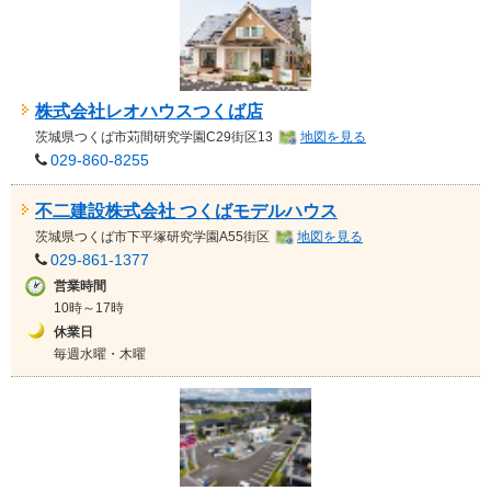
株式会社レオハウスつくば店
茨城県
つくば市苅間研究学園C29街区13
地図を見る
029-860-8255
不二建設株式会社 つくばモデルハウス
茨城県
つくば市下平塚研究学園A55街区
地図を見る
029-861-1377
営業時間
10時～17時
休業日
毎週水曜・木曜