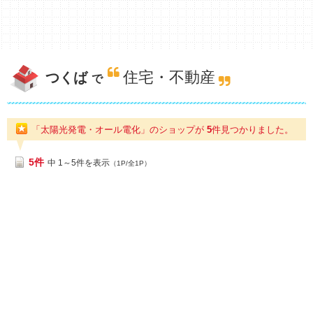
住宅・不動産
つくば
で
「太陽光発電・オール電化」のショップが
5
件
見つかりました。
5件
中 1～5件を表示
（1P/全1P）