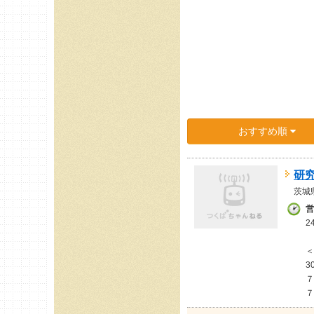
おすすめ順
研
茨城
営
2
＜
3
７
７