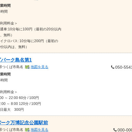
業時間
4時間
利用料金＞
通車:10分毎に100円（最初の20分以内
、無料）
イクロバス: 10分毎に200円（最初の
0分以内は、無料）
ビパーク島名第1
県
つくば市島名
地図を見る
050-554
業時間
4時間
利用料金＞
:00 ～ 22:00 60分 / 100円
2:00 ～ 8:00 120分 / 100円
日最大 300円
パーク万博記念公園駅前
県
つくば市島名
地図を見る
000-00