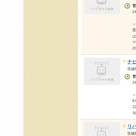
営
2
＜
普
は
マ
2
ナ
茨城
営
2
＜
8
2
当
リ
茨城