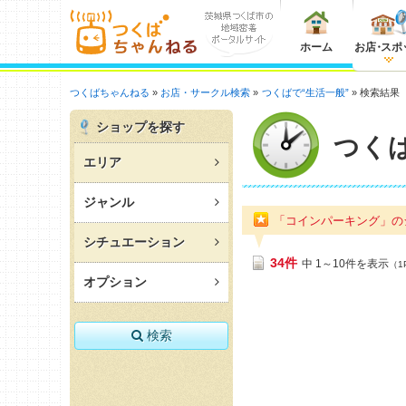
ホーム
お店
・
スポ
つくばちゃんねる
お店・サークル検索
つくばで“生活一般”
検索結果
ショップを探す
つく
エリア
ジャンル
「コインパーキング」の
シチュエーション
34件
中 1～10件を表示
（1
オプション
検索