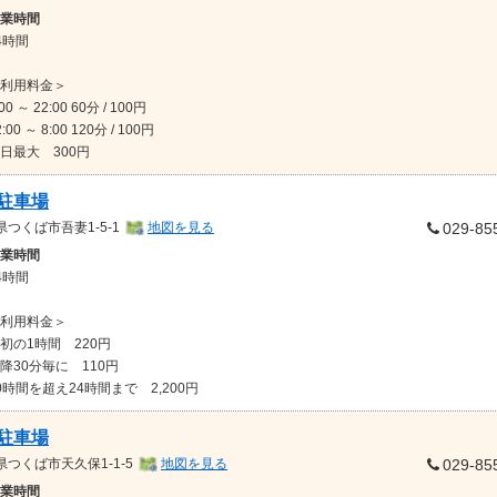
業時間
4時間
利用料金＞
:00 ～ 22:00 60分 / 100円
2:00 ～ 8:00 120分 / 100円
日最大 300円
1駐車場
県
つくば市吾妻1-5-1
地図を見る
029-85
業時間
4時間
利用料金＞
初の1時間 220円
降30分毎に 110円
0時間を超え24時間まで 2,200円
3駐車場
県
つくば市天久保1-1-5
地図を見る
029-85
業時間