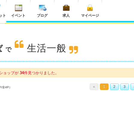
ット
イベント
ブログ
求人
マイページ
生活一般
ば
で
ショップが
34
件
見つかりました。
«
1
2
3
P/全4P）