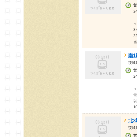
営
2
＜
8
2
当
南
茨城
営
2
＜
最
以
1
北
茨城
営