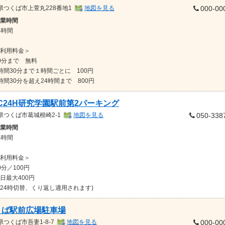
県
つくば市上萱丸228番地1
地図を見る
000-00
業時間
4時間
利用料金＞
0分まで 無料
時間30分まで１時間ごとに 100円
時間30分を超え24時間まで 800円
C24H研究学園駅前第2パーキング
県
つくば市葛城根崎2-1
地図を見る
050-338
業時間
4時間
利用料金＞
0分／100円
日最大400円
24時切替、くり返し適用されます)
くば駅前広場駐車場
県
つくば市吾妻1-8-7
地図を見る
000-00