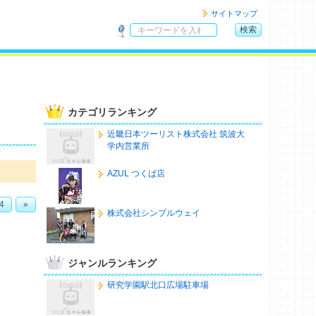
サイトマップ
検索
サ
イ
ト
内
検
カテゴリランキング
索
近畿日本ツーリスト株式会社 筑波大
学内営業所
AZUL つくば店
4
»
株式会社シンプルウェイ
ジャンルランキング
研究学園駅北口広場駐車場