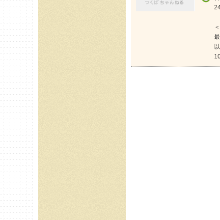
2
＜
最
以
1