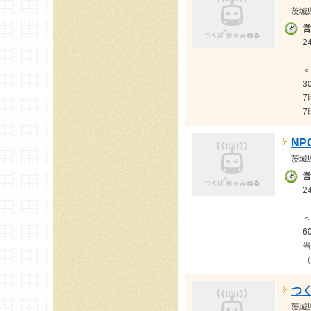
茨城
営
2
＜
3
7
7
NP
茨城
営
2
＜
6
当
（
つ
茨城