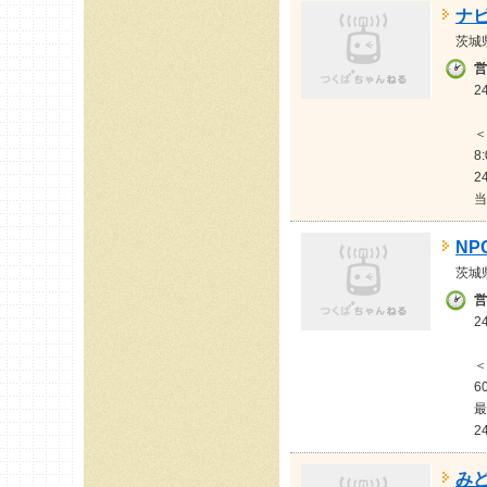
ナ
茨城
営
2
＜
8
2
当
NP
茨城
営
2
＜
6
最
2
み