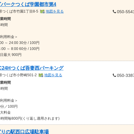
ビパークつくば学園都市第4
県
つくば市竹園1丁目8-5
地図を見る
050-554
業時間
4時間
利用料金＞
:00 ～ 24:00 30分 / 100円
4:00 ～ 8:00 60分 / 100円
日最大 900円
C24Hつくば吾妻西パーキング
県
つくば市小野崎501-2
地図を見る
050-338
業時間
4時間
利用料金＞
0分／100円
大料金
4時間毎800円(くり返し適用されます)
どりの駅西口広場駐車場