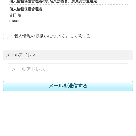
個人情報保護管理者の氏名又は職名、所属及び連絡先
個人情報保護管理者
吉田 峻
Email
info@tsukuie.com
「個人情報の取扱いについて」に同意する
お問い合わせフォームで取得した個人情報の利用目的
当社が「お問い合わせ」フォームで取得した個人情報は、以下の利用目
的の範囲内で利用し、目的外の利用はいたしません。
メールアドレス
お問い合わせに関する対応のため
当社が取得した個人情報の第三者への委託、提供について
当社は、ご本人に関する情報をご本人の同意なしに第三者に委託または
メールを送信する
提供することはありません。
個人情報保護のための安全管理
当社は、ご本人の個人情報を保護するための規程類を定め、従業者全員
に周知・徹底と啓発・教育を図るとともに、その遵守状況の監査を定期
的に実施いたします。
また、ご本人の個人情報を保護するために必要な安全管理措置の維持・
向上に努めてまいります。