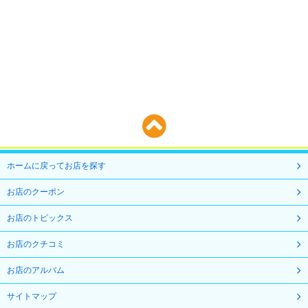
個人情報の開示・訂正・利用停止等の手続
ご本人が、当社が保有するご自身の個人情報の、利用目的の通知、開
示、内容の訂正、追加又は削除、利用の停止、消去及び第三者への提供
の停止を求める場合には、下記に連絡を頂くことで、対応致します。
個人情報お問合せ窓口
株式会社キャンパスライフドットコム 個人情報お問い合せ窓口
Email
info@tsukuie.com
ホームに戻ってお店を探す
ご提供いただく情報の任意性
個人情報のご提供は任意ですが、同意を頂けない場合には、第3項にあ
お店のクーポン
ります利用目的が達成できない事をご了承いただくこととなります。
お店のトピックス
当社Webサイトの運営について
お店のクチコミ
当社サイトでは、ご本人が当社Webサイトを再度訪問されたときなど
に、より便利に閲覧して頂けるよう「クッキー（Cookie）」という技
お店のアルバム
術を使用することがあります。これは、ご本人のコンピュータが当社
Webサイトのどのページに訪れたかを記録しますが、ご本人が当社Web
サイトマップ
サイトにおいてご自身の個人情報を入力されない限りご本人ご自身を特