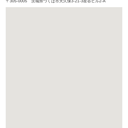
〒
305-0005
茨城県つくば市天久保3-21-3星谷ビル2-A