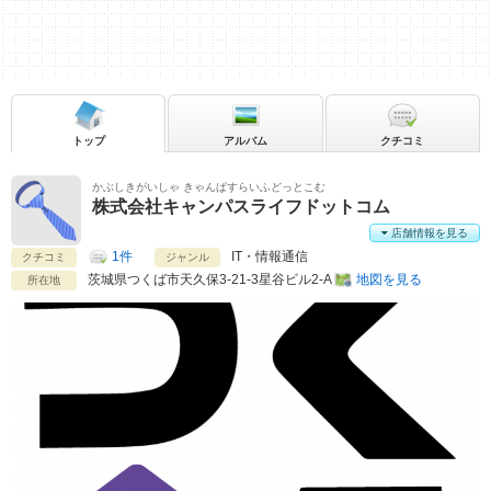
トップ
アルバム
クチコミ
かぶしきがいしゃ きゃんぱすらいふどっとこむ
株式会社キャンパスライフドットコム
店舗情報を見る
1件
IT・情報通信
クチコミ
ジャンル
茨城県
つくば市
天久保3-21-3星谷ビル2-A
地図を見る
所在地