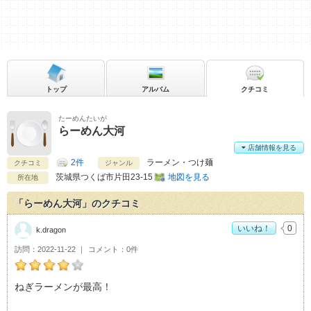
トップ
アルバム
クチコミ
たーめんたいが
らーめん大河
店舗情報を見る
2件
ラーメン・つけ麺
クチコミ
ジャンル
茨城県
つくば市片田23-15
地図を見る
所在地
「らーめん大河」のクチコミ
いいね！
0
k.dragon
訪問
2022-11-22
コメント
0件
k.dragonのらーめん大河おすすめ度：
4
ねぎラーメンが最高！