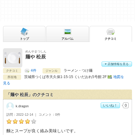
トップ
アルバム
クチコミ
めんやまつしん
麺や 松辰
店舗情報を見る
4件
ラーメン・つけ麺
クチコミ
ジャンル
茨城県
つくば市天久保1-15-15 くいだおれ5号館 2F
地図を
所在地
見る
「麺や 松辰」のクチコミ
いいね！
0
k.dragon
訪問
2022-12-14
コメント
0件
k.dragonの麺や 松辰おすすめ度：
4
麵とスープが良く絡み美味しいです。