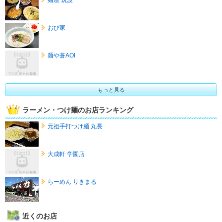
おび家
麺や蒼AOI
もっと見る
ラーメン・つけ麺のお店ランキング
元祖手打つけ麺 丸長
大成軒 学園店
らーめん りきまる
近くのお店