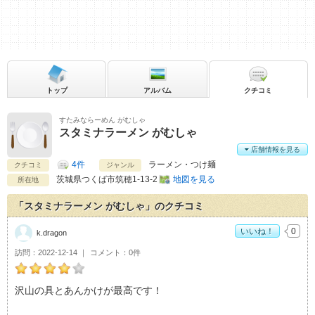
トップ
アルバム
クチコミ
すたみならーめん がむしゃ
スタミナラーメン がむしゃ
店舗情報を見る
4件
ラーメン・つけ麺
クチコミ
ジャンル
茨城県
つくば市筑穂1-13-2
地図を見る
所在地
「スタミナラーメン がむしゃ」のクチコミ
いいね！
0
k.dragon
訪問
2022-12-14
コメント
0件
k.dragonのスタミナラーメン がむしゃおすすめ度：
4
沢山の具とあんかけが最高です！