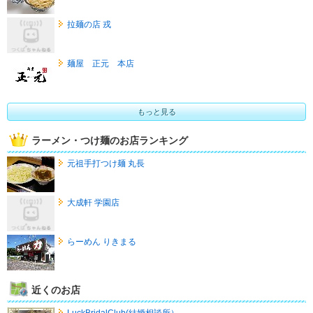
拉麺の店 戎
麺屋 正元 本店
もっと見る
ラーメン・つけ麺のお店ランキング
元祖手打つけ麺 丸長
大成軒 学園店
らーめん りきまる
近くのお店
LuckBridalClub(結婚相談所）