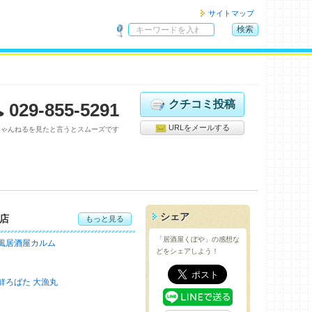
サイトマップ
検索
サ
イ
ト
内
検
クチコミ投稿
029-855-5291
索
URLをメールする
ちゃんねるを見たと言うとスムーズです
シェア
店
もっと見る
「居酒屋くぼや」の感想な
風居酒屋カルム
どをシェアしよう！
鮮ろばた 大漁丸