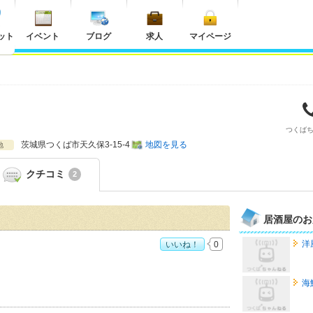
ット
イベント
ブログ
求人
マイページ
つくば
茨城県
つくば市天久保3-15-4
地図を見る
地
クチコミ
2
居酒屋のお
洋
いいね！
0
海