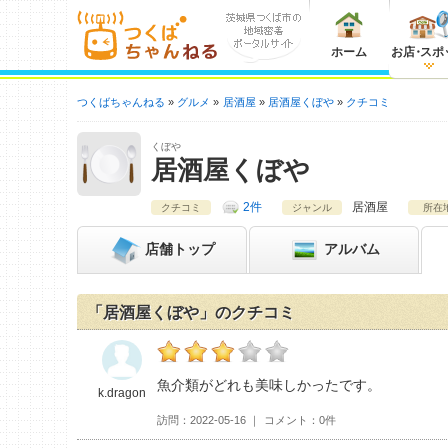
ホーム
お店
・
スポ
つくばちゃんねる
グルメ
居酒屋
居酒屋くぼや
クチコミ
くぼや
居酒屋くぼや
2件
居酒屋
クチコミ
ジャンル
所在
店舗
トップ
アルバム
「居酒屋くぼや」のクチコミ
k.dragonの居酒屋くぼやおすすめ度：
3
魚介類がどれも美味しかったです。
k.dragon
訪問
2022-05-16
コメント
0件