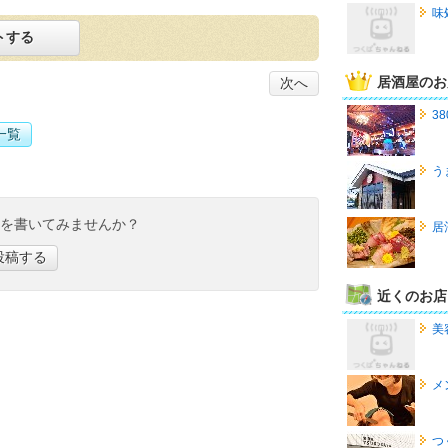
味
トする
居酒屋のお
次へ
38
一覧
う
ミを書いてみませんか？
居
投稿する
近くのお店
美
メ
つ