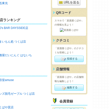
URLを送る
処東光
QRコード
店ランキング
スマホで「居酒屋くぼや」
の情報を見よう！
0's BAR DAYSSIDE店
クチコミ
まいもん処 つくば店
「居酒屋くぼや」のクチコ
ミを投稿しよう！
酒屋だいにんぐ はないち
投稿する
店舗情報
「居酒屋くぼや」の店舗情
容室amuse
報を編集しよう！
編集する
ンズ脱毛ゼーブル つくば店
会員登録
くばや質店