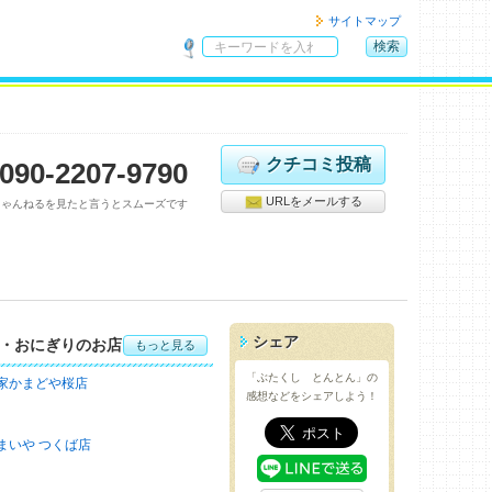
サイトマップ
検索
サ
イ
ト
内
検
クチコミ投稿
090-2207-9790
索
URLをメールする
ちゃんねるを見たと言うとスムーズです
シェア
・おにぎりのお店
もっと見る
「ぶたくし とんとん」の
家かまどや桜店
感想などをシェアしよう！
まいや つくば店