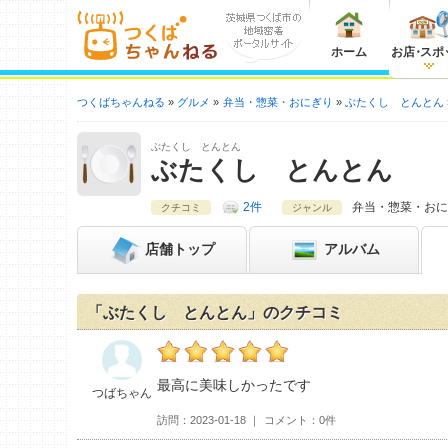
ホーム
お店
・
スポ
つくばちゃんねる
グルメ
弁当・惣菜・おにぎり
ぶたくし とんとん
ぶたくし とんとん
ぶたくし とんとん
2件
弁当・惣菜・おに
クチコミ
ジャンル
店舗
トップ
アルバム
「ぶたくし とんとん」のクチコミ
つばちゃんのぶたくし とんとんおすすめ度
最高に美味しかったです
つばちゃん
訪問
2023-01-18
コメント
0件