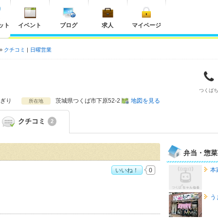
ット
イベント
ブログ
求人
マイページ
クチコミ
日曜営業
つくば
ぎり
茨城県
つくば市下原52-2
地図を見る
所在地
クチコミ
2
弁当・惣菜
本
いいね！
0
：
5
う