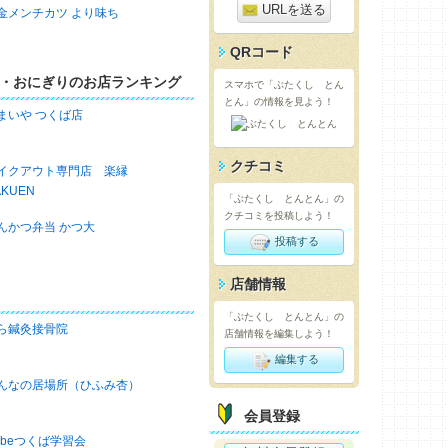
URLを送る
金メンチカツ より味ち
QRコード
・おにぎりのお店ランキング
スマホで「ぶたくし とん
とん」の情報を見よう！
まいや つくば店
クチコミ
イクアウト専門店 楽縁
AKUEN
「ぶたくし とんとん」の
クチコミを投稿しよう！
んかつ弁当 かつ大
投稿する
店舗情報
「ぶたくし とんとん」の
ら鍼灸接骨院
店舗情報を編集しよう！
編集する
んなの居場所（ひふみ杏）
会員登録
obeつくば学習会