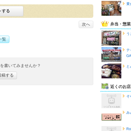
黄
トする
弁当・惣菜
次へ
う
一覧
テ
G
ミを書いてみませんか？
と
投稿する
近くのお店
そ
み
R