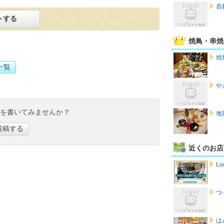
呑
トする
焼鳥・串焼
焼
一覧
や
ミを書いてみませんか？
地
投稿する
近くのお店
Lu
つ
は