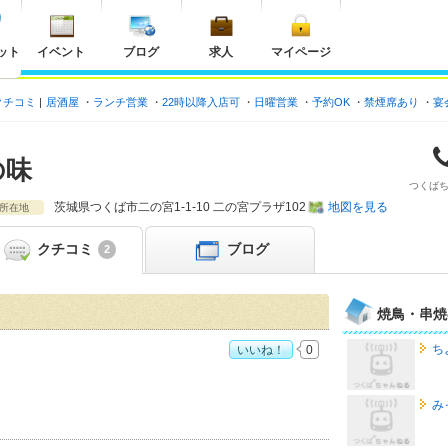
ット
イベント
ブログ
求人
マイページ
クチコミ
居酒屋
ランチ営業
22時以降入店可
日曜営業
予約OK
禁煙席あり
宴
の味
つくば
茨城県
つくば市二の宮1-1-10 二の宮プラザ102
地図を見る
所在地
クチコミ
ブログ
2
焼鳥・串焼
ち
いいね！
0
すめ度：
4
み