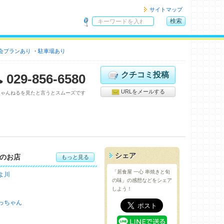
サイトマップ
検索
サ
イ
会プランあり
駐車場あり
ト
内
検
クチコミ投稿
029-856-6580
索
URLをメールする
ちゃんねるを見たと言うとスムーズです
シェア
のお店
もっと見る
「居食屋 一心 串焼きと旬
よ川
の味」の感想などをシェア
しよう！
っちゃん