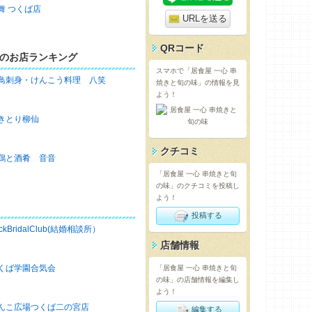
舞 つくば店
URLを送る
QRコード
のお店ランキング
スマホで「居食屋 一心 串
鳥刺身・けんこう料理 八笑
焼きと旬の味」の情報を見
よう！
きとり柳仙
クチコミ
鶏と酒肴 音音
「居食屋 一心 串焼きと旬
の味」のクチコミを投稿し
よう！
投稿する
ckBridalClub(結婚相談所）
店舗情報
くば学園合気会
「居食屋 一心 串焼きと旬
の味」の店舗情報を編集し
よう！
んこ広場つくば二の宮店
編集する