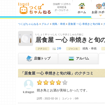
ホーム
お店
・
スポ
つくばちゃんねる
グルメ
焼鳥・串焼
居食屋 一心 串焼きと旬の味
いしょくや いっしん くしやきとしゅんのあじ
居食屋 一心 串焼きと旬
2件
焼鳥・串焼
クチコミ
ジャンル
店舗
トップ
アルバム
「居食屋 一心 串焼きと旬の味」のクチコミ
k.dragonの居食屋 一心 串焼きと旬の味おす
焼き鳥とお酒が美味しかったです。
k.dragon
訪問
2022-02-16
コメント
0件