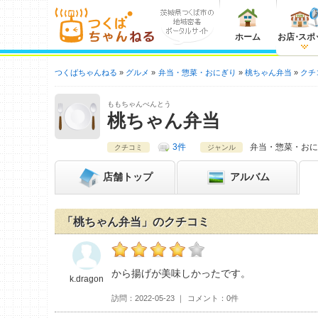
ホーム
お店
・
スポ
つくばちゃんねる
グルメ
弁当・惣菜・おにぎり
桃ちゃん弁当
クチ
ももちゃんべんとう
桃ちゃん弁当
3件
弁当・惣菜・おに
クチコミ
ジャンル
店舗
トップ
アルバム
「桃ちゃん弁当」のクチコミ
k.dragonの桃ちゃん弁当おすすめ度：
4
から揚げが美味しかったです。
k.dragon
訪問
2022-05-23
コメント
0件