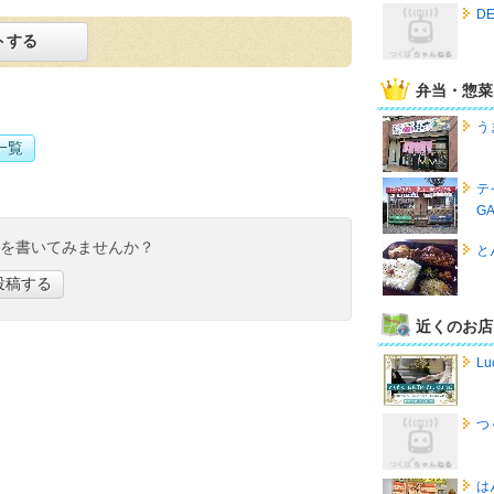
DE
トする
弁当・惣菜
う
一覧
テ
G
ミを書いてみませんか？
と
投稿する
近くのお店
Lu
つ
は