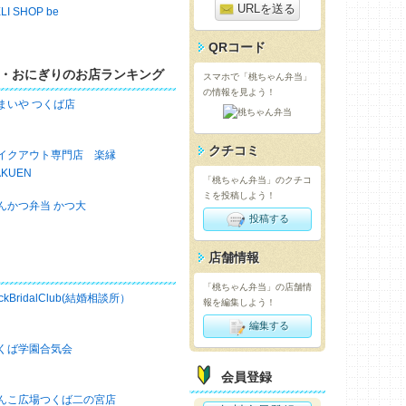
URLを送る
LI SHOP be
QRコード
・おにぎりのお店ランキング
スマホで「桃ちゃん弁当」
の情報を見よう！
まいや つくば店
クチコミ
イクアウト専門店 楽縁
AKUEN
「桃ちゃん弁当」のクチコ
ミを投稿しよう！
んかつ弁当 かつ大
投稿する
店舗情報
「桃ちゃん弁当」の店舗情
ckBridalClub(結婚相談所）
報を編集しよう！
編集する
くば学園合気会
会員登録
んこ広場つくば二の宮店