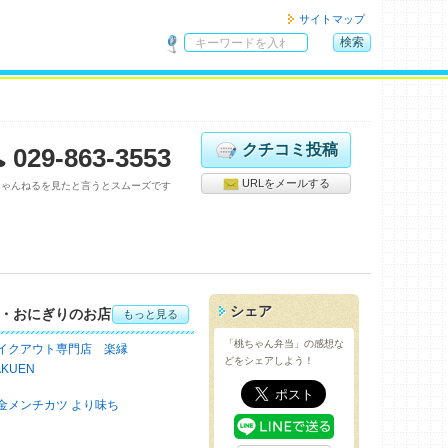
サイトマップ
検索
サ
イ
ト
内
検
クチコミ投稿
029-863-3553
索
URLをメールする
ちゃんねるを見たと言うとスムーズです
シェア
・おにぎりのお店
もっと見る
「桃ちゃん弁当」の感想な
イクアウト専門店 楽縁
どをシェアしよう！
AKUEN
金メンチカツ より味ち