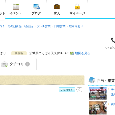
ット
イベント
ブログ
求人
マイページ
コミ
その他食品・物産品
ランチ営業
日曜営業
駐車場あり
つくば
ぎり
茨城県
つくば市天久保3-14-5
地図を見る
所在地
クチコミ
3
弁当・惣菜
テ
いいね！
0
G
黄