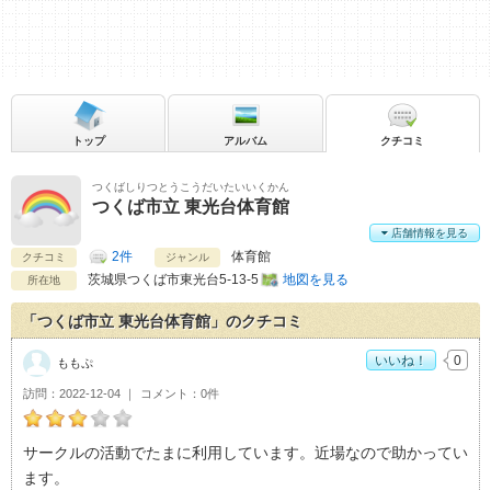
トップ
アルバム
クチコミ
つくばしりつとうこうだいたいいくかん
つくば市立 東光台体育館
店舗情報を見る
2件
体育館
クチコミ
ジャンル
茨城県
つくば市東光台5-13-5
地図を見る
所在地
「つくば市立 東光台体育館」のクチコミ
いいね！
0
ももぷ
訪問
2022-12-04
コメント
0件
ももぷのつくば市立 東光台体育館おすすめ度：
3
サークルの活動でたまに利用しています。近場なので助かってい
ます。