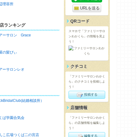
辺理容所
URLを送る
QRコード
店ランキング
スマホで「ファミリーサロ
アーサロン Grace
ンわかくら」の情報を見よ
う！
屋の髪ぴぃ
クチコミ
アーサロンレオ
「ファミリーサロンわかく
ら」のクチコミを投稿しよ
う！
投稿する
ckBridalClub(結婚相談所）
店舗情報
くば学園合気会
「ファミリーサロンわかく
ら」の店舗情報を編集しよ
う！
んこ広場つくば二の宮店
編集する