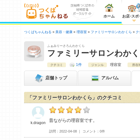
ホーム
お店
・
スポ
つくばちゃんねる
美容・健康
理容室
ファミリーサロンわかくら
ク
ふぁみりーさろんわかくら
ファミリーサロンわかく
1件
理容室
クチコミ
ジャンル
所在
店舗
トップ
アルバム
「ファミリーサロンわかくら」のクチコミ
k.dragonのファミリーサロンわかくらおすす
昔ながらの理容室です。
k.dragon
訪問
2022-04-08
コメント
0件