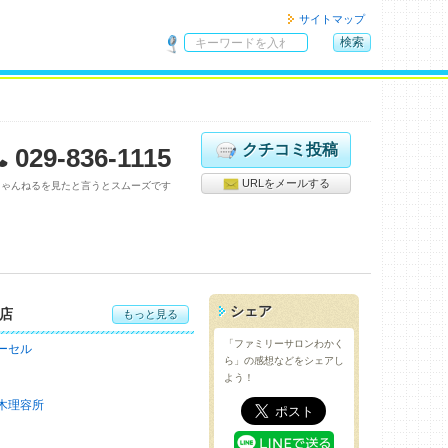
サイトマップ
検索
サ
イ
ト
内
検
クチコミ投稿
029-836-1115
索
URLをメールする
ちゃんねるを見たと言うとスムーズです
シェア
店
もっと見る
「ファミリーサロンわかく
ーセル
ら」の感想などをシェアし
よう！
木理容所