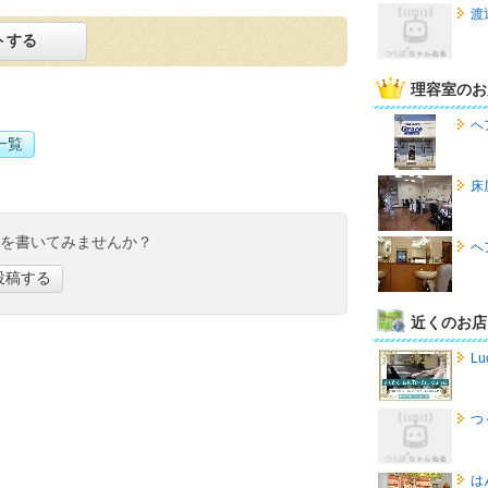
渡
トする
理容室のお
ヘ
一覧
床
ミを書いてみませんか？
ヘ
投稿する
近くのお店
Lu
つ
は