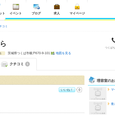
ット
イベント
ブログ
求人
マイページ
チコミ
ら
つくば
茨城県
つくば市榎戸670-9-101
地図を見る
地
クチコミ
1
理容室のお
マ
いいね！
0
め度：
4
青