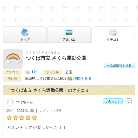
トップ
アルバム
クチコミ
さくらうんどうこうえん
つくば市立 さくら運動公園
店舗情報を見る
1件
公園
クチコミ
ジャンル
茨城県
つくば市金田1603
地図を見る
所在地
「つくば市立 さくら運動公園」のクチコミ
いいね！
0
つばちゃん
訪問
2023-01-30
コメント
0件
つばちゃんのつくば市立 さくら運動公園おすすめ度：
5
アスレチックが楽しかった！！