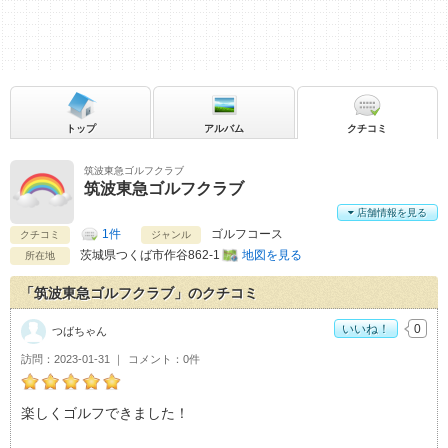
トップ
アルバム
クチコミ
筑波東急ゴルフクラブ
筑波東急ゴルフクラブ
店舗情報を見る
1件
ゴルフコース
クチコミ
ジャンル
茨城県
つくば市作谷862-1
地図を見る
所在地
「筑波東急ゴルフクラブ」のクチコミ
いいね！
0
つばちゃん
訪問
2023-01-31
コメント
0件
つばちゃんの筑波東急ゴルフクラブおすすめ度：
5
楽しくゴルフできました！