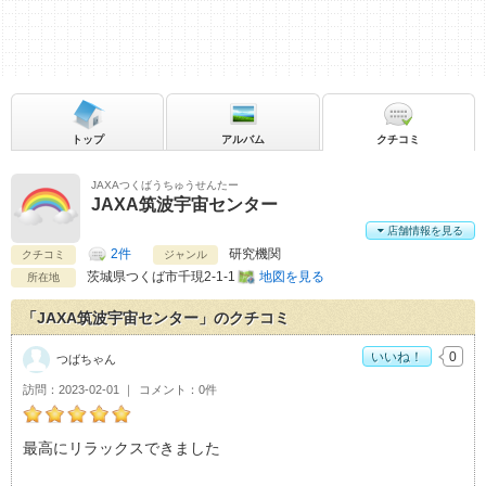
トップ
アルバム
クチコミ
JAXAつくばうちゅうせんたー
JAXA筑波宇宙センター
店舗情報を見る
2件
研究機関
クチコミ
ジャンル
茨城県
つくば市千現2-1-1
地図を見る
所在地
「JAXA筑波宇宙センター」のクチコミ
いいね！
0
つばちゃん
訪問
2023-02-01
コメント
0件
つばちゃんのJAXA筑波宇宙センターおすすめ度：
5
最高にリラックスできました