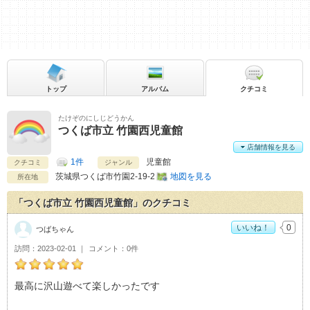
トップ
アルバム
クチコミ
たけぞのにしじどうかん
つくば市立 竹園西児童館
店舗情報を見る
1件
児童館
クチコミ
ジャンル
茨城県
つくば市竹園2-19-2
地図を見る
所在地
「つくば市立 竹園西児童館」のクチコミ
いいね！
0
つばちゃん
訪問
2023-02-01
コメント
0件
つばちゃんのつくば市立 竹園西児童館おすすめ度：
5
最高に沢山遊べて楽しかったです