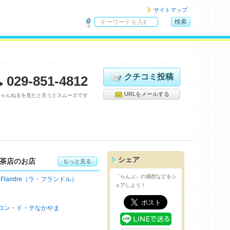
サイトマップ
検索
サ
イ
ト
内
検
クチコミ投稿
029-851-4812
索
URLをメールする
ちゃんねるを見たと言うとスムーズです
シェア
茶店のお店
もっと見る
「らんぷ」の感想などをシ
a Flandre（ラ・フランドル）
ェアしよう！
ロン・ド・テなかやま