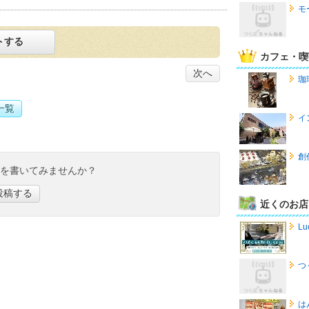
モ
トする
カフェ・喫
次へ
珈琲
一覧
イ
創
ミを書いてみませんか？
投稿する
近くのお店
Lu
つ
は