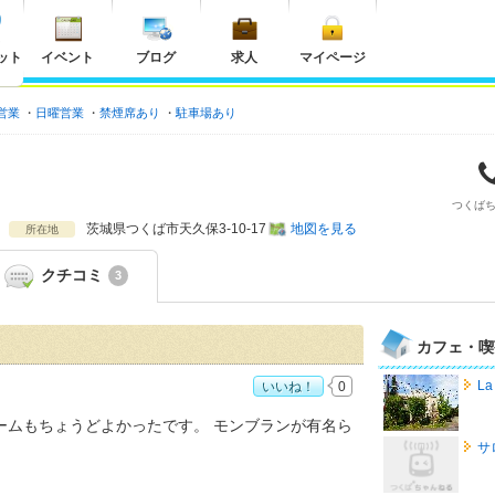
ット
イベント
ブログ
求人
マイページ
営業
日曜営業
禁煙席あり
駐車場あり
つくば
茨城県
つくば市天久保3-10-17
地図を見る
所在地
クチコミ
3
カフェ・喫
L
いいね！
0
ームもちょうどよかったです。 モンブランが有名ら
サ