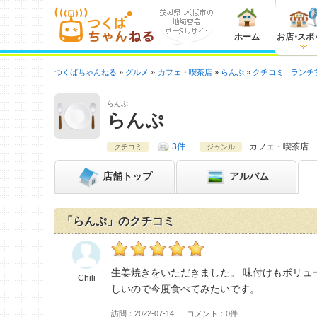
ホーム
お店
・
スポ
つくばちゃんねる
グルメ
カフェ・喫茶店
らんぷ
クチコミ
ランチ
らんぷ
らんぷ
3件
カフェ・喫茶店
クチコミ
ジャンル
店舗
トップ
アルバム
「らんぷ」のクチコミ
Chiliのらんぷおすすめ度：
5
生姜焼きをいただきました。 味付けもボリュ
Chili
しいので今度食べてみたいです。
訪問
2022-07-14
コメント
0件