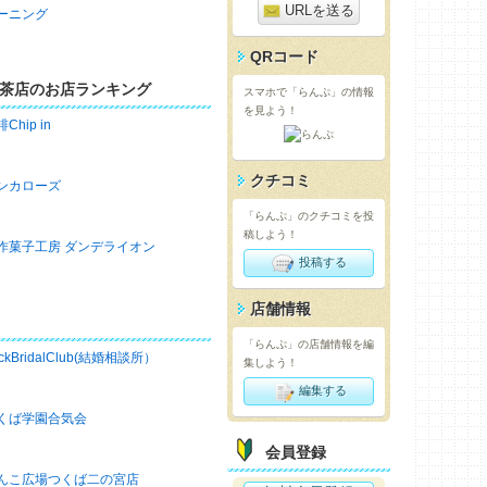
URLを送る
ーニング
QRコード
茶店のお店ランキング
スマホで「らんぷ」の情報
を見よう！
Chip in
クチコミ
ンカローズ
「らんぷ」のクチコミを投
稿しよう！
作菓子工房 ダンデライオン
投稿する
店舗情報
「らんぷ」の店舗情報を編
ckBridalClub(結婚相談所）
集しよう！
編集する
くば学園合気会
会員登録
んこ広場つくば二の宮店