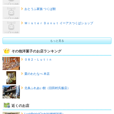
おとうふ家族 つくば館
Ｍｉｓｔｅｒ Ｄｏｎｕｔ イーアスつくばショップ
もっと見る
その他洋菓子のお店ランキング
０８２－Ｌｕｔｉｎ
栗のわたなべ 本店
北条ふれあい館（旧田村呉服店）
近くのお店
LuckBridalClub(結婚相談所）