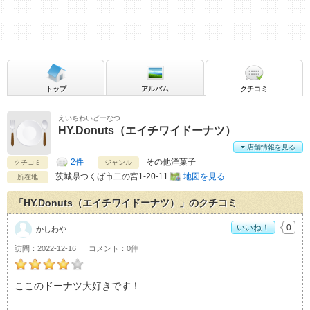
トップ
アルバム
クチコミ
えいちわいどーなつ
HY.Donuts（エイチワイドーナツ）
店舗情報を見る
2件
その他洋菓子
クチコミ
ジャンル
茨城県
つくば市二の宮1-20-11
地図を見る
所在地
「HY.Donuts（エイチワイドーナツ）」のクチコミ
いいね！
0
かしわや
訪問
2022-12-16
コメント
0件
かしわやのHY.Donuts（エイチワイドーナツ）おすすめ度：
4
ここのドーナツ大好きです！