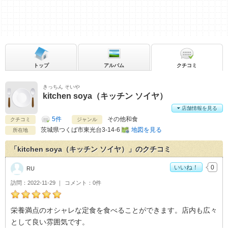
トップ
アルバム
クチコミ
きっちん そいや
kitchen soya（キッチン ソイヤ）
店舗情報を見る
5件
その他和食
クチコミ
ジャンル
茨城県
つくば市東光台3-14-6
地図を見る
所在地
「kitchen soya（キッチン ソイヤ）」のクチコミ
いいね！
0
RU
訪問
2022-11-29
コメント
0件
RUのkitchen soya（キッチン ソイヤ）おすすめ度：
5
栄養満点のオシャレな定食を食べることができます。店内も広々
として良い雰囲気です。