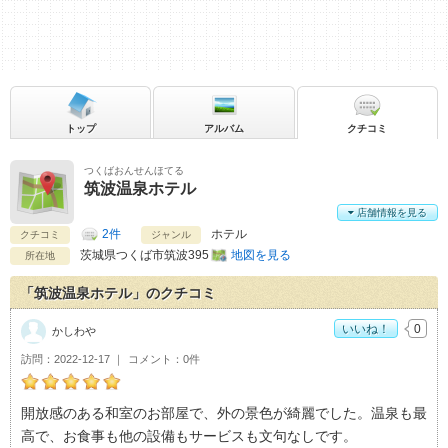
トップ
アルバム
クチコミ
つくばおんせんほてる
筑波温泉ホテル
店舗情報を見る
2件
ホテル
クチコミ
ジャンル
茨城県
つくば市筑波395
地図を見る
所在地
「筑波温泉ホテル」のクチコミ
いいね！
0
かしわや
訪問
2022-12-17
コメント
0件
かしわやの筑波温泉ホテルおすすめ度：
5
開放感のある和室のお部屋で、外の景色が綺麗でした。温泉も最
高で、お食事も他の設備もサービスも文句なしです。