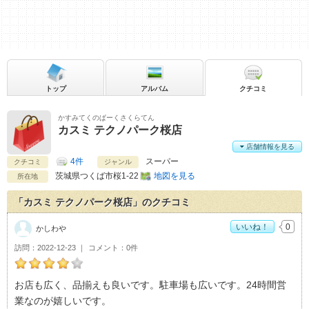
トップ
アルバム
クチコミ
かすみてくのぱーくさくらてん
カスミ テクノパーク桜店
店舗情報を見る
4件
スーパー
クチコミ
ジャンル
茨城県
つくば市桜1-22
地図を見る
所在地
「カスミ テクノパーク桜店」のクチコミ
いいね！
0
かしわや
訪問
2022-12-23
コメント
0件
かしわやのカスミ テクノパーク桜店おすすめ度：
4
お店も広く、品揃えも良いです。駐車場も広いです。24時間営
業なのが嬉しいです。