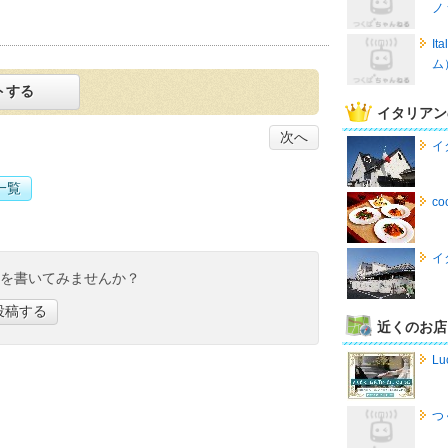
ノ
I
ム
トする
イタリアン
次へ
イ
一覧
c
イ
ミを書いてみませんか？
投稿する
近くのお店
Lu
つ