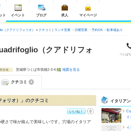
ット
イベント
ブログ
求人
マイページ
oglio（クアドリフォリオ）
クチコミ
ランチ営業
日曜営業
予約OK
駐車場あり
drifoglio（クアドリフォ
つくば
茨城県
つくば市筑穂2-3-4
地図を見る
所在地
クチコミ
4
ドリフォリオ）」のクチコミ
イタリアン
Cu
いいね！
0
イ
glio（クアドリフォリオ）おすすめ度：
4
の硬さで味が絡んで美味しいです。穴場のイタリア
イ