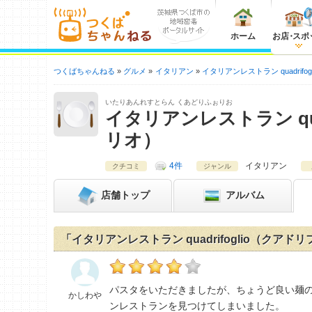
ホーム
お店
・
スポ
つくばちゃんねる
グルメ
イタリアン
イタリアンレストラン quadrif
いたりあんれすとらん くあどりふぉりお
イタリアンレストラン qua
リオ）
4件
イタリアン
クチコミ
ジャンル
店舗
トップ
アルバム
「イタリアンレストラン quadrifoglio（クア
かしわやのイタリアンレストラン quadrifo
パスタをいただきましたが、ちょうど良い麺
かしわや
ンレストランを見つけてしまいました。