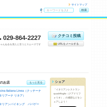
サイトマップ
検索
サ
イ
ト
内
検
クチコミ投稿
029-864-2227
索
URLをメールする
ちゃんねるを見たと言うとスムーズです
シェア
のお店
もっと見る
「イタリアンレストラン
cina Italiana Linea（クッチーナ
quadrifoglio（クアドリフ
タリアーナ リネア）
ォリオ）」の感想などをシ
ェアしよう！
タリアンバイキング パパゲー