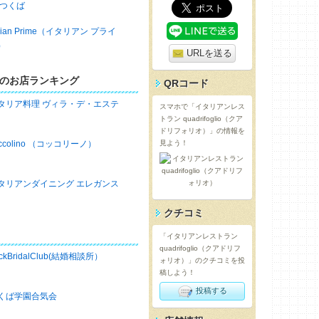
 つくば
talian Prime（イタリアン プライ
）
URLを送る
のお店ランキング
QRコード
タリア料理 ヴィラ・デ・エステ
スマホで「イタリアンレス
トラン quadrifoglio（クア
ドリフォリオ）」の情報を
occolino （コッコリーノ）
見よう！
タリアンダイニング エレガンス
クチコミ
「イタリアンレストラン
quadrifoglio（クアドリフ
ckBridalClub(結婚相談所）
ォリオ）」のクチコミを投
稿しよう！
投稿する
くば学園合気会