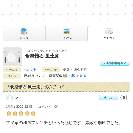
トップ
アルバム
クチコミ
しょくらくかいせき ふうどあん
食楽懐石 風土庵
店舗情報を見る
5件
割烹・懐石料理
クチコミ
ジャンル
茨城県
つくば市遠東398
地図を見る
所在地
「食楽懐石 風土庵」のクチコミ
いいね！
0
RU
訪問
2022-12-06
コメント
0件
RUの食楽懐石 風土庵おすすめ度：
5
古民家の和風フレンチといった感じです。素敵な場所でした。