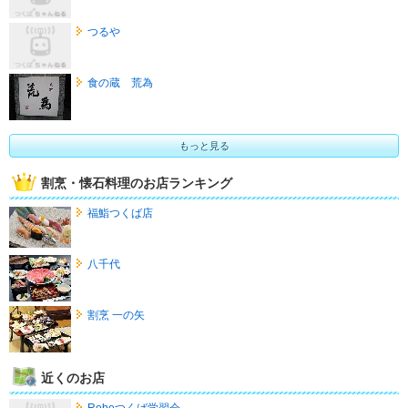
つるや
食の蔵 荒為
もっと見る
割烹・懐石料理のお店ランキング
福鮨つくば店
八千代
割烹 一の矢
近くのお店
Robeつくば学習会