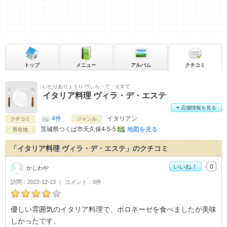
トップ
メニュー
アルバム
クチコミ
いたりありょうり ヴぃら・で・えすて
イタリア料理 ヴィラ・デ・エステ
店舗情報を見る
4件
イタリアン
クチコミ
ジャンル
茨城県
つくば市天久保4-5-5
地図を見る
所在地
「イタリア料理 ヴィラ・デ・エステ」のクチコミ
いいね！
0
かしわや
訪問
2022-12-13
コメント
0件
かしわやのイタリア料理 ヴィラ・デ・エステおすすめ度：
4
優しい雰囲気のイタリア料理で、ボロネーゼを食べましたが美味
しかったです。