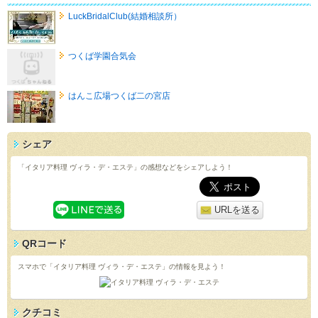
LuckBridalClub(結婚相談所）
つくば学園合気会
はんこ広場つくば二の宮店
シェア
「イタリア料理 ヴィラ・デ・エステ」の感想などをシェアしよう！
URLを送る
QRコード
スマホで「イタリア料理 ヴィラ・デ・エステ」の情報を見よう！
クチコミ