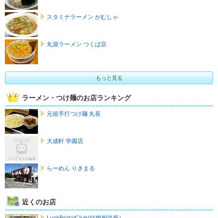
スタミナラーメン がむしゃ
丸源ラーメン つくば店
もっと見る
ラーメン・つけ麺のお店ランキング
元祖手打つけ麺 丸長
大成軒 学園店
らーめん りきまる
近くのお店
LuckBridalClub(結婚相談所）