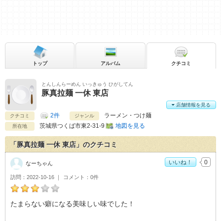
トップ
アルバム
クチコミ
とんしんらーめん いっきゅう ひがしてん
豚真拉麺 一休 東店
店舗情報を見る
2件
ラーメン・つけ麺
クチコミ
ジャンル
茨城県
つくば市東2-31-9
地図を見る
所在地
「豚真拉麺 一休 東店」のクチコミ
いいね！
0
なーちゃん
訪問
2022-10-16
コメント
0件
なーちゃんの豚真拉麺 一休 東店おすすめ度：
3
たまらない癖になる美味しい味でした！